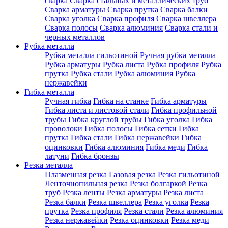
сварка
Сварка стальных и металлических труб
Сварка арматуры
Сварка прутка
Сварка балки
Сварка уголка
Сварка профиля
Сварка швеллера
Сварка полосы
Сварка алюминия
Сварка стали и
черных металлов
Рубка металла
Рубка металла гильотиной
Ручная рубка металла
Рубка арматуры
Рубка листа
Рубка профиля
Рубка
прутка
Рубка стали
Рубка алюминия
Рубка
нержавейки
Гибка металла
Ручная гибка
Гибка на станке
Гибка арматуры
Гибка листа и листовой стали
Гибка профильной
трубы
Гибка круглой трубы
Гибка уголка
Гибка
проволоки
Гибка полосы
Гибка сетки
Гибка
прутка
Гибка стали
Гибка нержавейки
Гибка
оцинковки
Гибка алюминия
Гибка меди
Гибка
латуни
Гибка бронзы
Резка металла
Плазменная резка
Газовая резка
Резка гильотиной
Ленточнопильная резка
Резка болгаркой
Резка
труб
Резка ленты
Резка арматуры
Резка листа
Резка балки
Резка швеллера
Резка уголка
Резка
прутка
Резка профиля
Резка стали
Резка алюминия
Резка нержавейки
Резка оцинковки
Резка меди