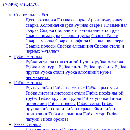
+7 (495) 510-44-38
Сварочные работы
Дуговая сварка
Газовая сварка
Аргонно-дуговая
сварка
Холодная сварка
Ручная сварка
Плазменная
сварка
Сварка стальных и металлических труб
Сварка арматуры
Сварка прутка
Сварка балки
Сварка уголка
Сварка профиля
Сварка швеллера
Сварка полосы
Сварка алюминия
Сварка стали и
черных металлов
Рубка металла
Рубка металла гильотиной
Ручная рубка металла
Рубка арматуры
Рубка листа
Рубка профиля
Рубка
прутка
Рубка стали
Рубка алюминия
Рубка
нержавейки
Гибка металла
Ручная гибка
Гибка на станке
Гибка арматуры
Гибка листа и листовой стали
Гибка профильной
трубы
Гибка круглой трубы
Гибка уголка
Гибка
проволоки
Гибка полосы
Гибка сетки
Гибка
прутка
Гибка стали
Гибка нержавейки
Гибка
оцинковки
Гибка алюминия
Гибка меди
Гибка
латуни
Гибка бронзы
Резка металла
Плазменная резка
Газовая резка
Резка гильотиной