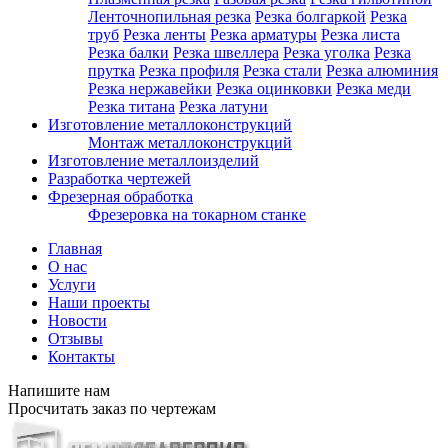
Ленточнопильная резка
Резка болгаркой
Резка
труб
Резка ленты
Резка арматуры
Резка листа
Резка балки
Резка швеллера
Резка уголка
Резка
прутка
Резка профиля
Резка стали
Резка алюминия
Резка нержавейки
Резка оцинковки
Резка меди
Резка титана
Резка латуни
Изготовление металлоконструкций
Монтаж металлоконструкций
Изготовление металлоизделий
Разработка чертежей
Фрезерная обработка
Фрезеровка на токарном станке
Главная
О нас
Услуги
Наши проекты
Новости
Отзывы
Контакты
Напишите нам
Просчитать заказ по чертежам