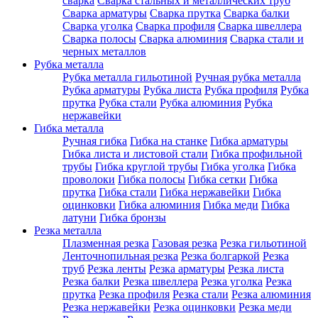
сварка
Сварка стальных и металлических труб
Сварка арматуры
Сварка прутка
Сварка балки
Сварка уголка
Сварка профиля
Сварка швеллера
Сварка полосы
Сварка алюминия
Сварка стали и
черных металлов
Рубка металла
Рубка металла гильотиной
Ручная рубка металла
Рубка арматуры
Рубка листа
Рубка профиля
Рубка
прутка
Рубка стали
Рубка алюминия
Рубка
нержавейки
Гибка металла
Ручная гибка
Гибка на станке
Гибка арматуры
Гибка листа и листовой стали
Гибка профильной
трубы
Гибка круглой трубы
Гибка уголка
Гибка
проволоки
Гибка полосы
Гибка сетки
Гибка
прутка
Гибка стали
Гибка нержавейки
Гибка
оцинковки
Гибка алюминия
Гибка меди
Гибка
латуни
Гибка бронзы
Резка металла
Плазменная резка
Газовая резка
Резка гильотиной
Ленточнопильная резка
Резка болгаркой
Резка
труб
Резка ленты
Резка арматуры
Резка листа
Резка балки
Резка швеллера
Резка уголка
Резка
прутка
Резка профиля
Резка стали
Резка алюминия
Резка нержавейки
Резка оцинковки
Резка меди