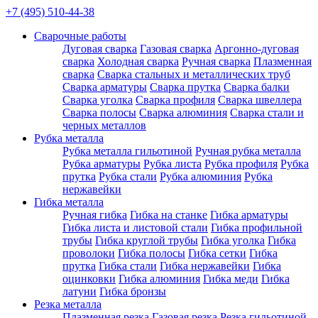
+7 (495) 510-44-38
Сварочные работы
Дуговая сварка
Газовая сварка
Аргонно-дуговая
сварка
Холодная сварка
Ручная сварка
Плазменная
сварка
Сварка стальных и металлических труб
Сварка арматуры
Сварка прутка
Сварка балки
Сварка уголка
Сварка профиля
Сварка швеллера
Сварка полосы
Сварка алюминия
Сварка стали и
черных металлов
Рубка металла
Рубка металла гильотиной
Ручная рубка металла
Рубка арматуры
Рубка листа
Рубка профиля
Рубка
прутка
Рубка стали
Рубка алюминия
Рубка
нержавейки
Гибка металла
Ручная гибка
Гибка на станке
Гибка арматуры
Гибка листа и листовой стали
Гибка профильной
трубы
Гибка круглой трубы
Гибка уголка
Гибка
проволоки
Гибка полосы
Гибка сетки
Гибка
прутка
Гибка стали
Гибка нержавейки
Гибка
оцинковки
Гибка алюминия
Гибка меди
Гибка
латуни
Гибка бронзы
Резка металла
Плазменная резка
Газовая резка
Резка гильотиной