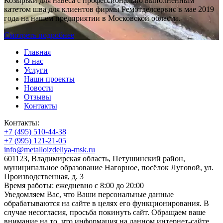
Козырьки для навеса с профессионально выполненным
катетом шва для клиентов фирмы Ремотделсервис в мае 2019
года на нашем предприятии в Московской области.
Смотреть подробнее
Главная
О нас
Услуги
Наши проекты
Новости
Отзывы
Контакты
Контакты:
+7 (495) 510-44-38
+7 (995) 121-21-05
info@metalloizdeliya-msk.ru
601123, Владимирская область, Петушинский район,
муниципальное образование Нагорное, посёлок Луговой, ул.
Производственная, д. 3
Время работы: ежедневно с 8:00 до 20:00
Уведомляем Вас, что Ваши персональные данные
обрабатываются на сайте в целях его функционирования. В
случае несогласия, просьба покинуть сайт. Обращаем ваше
внимание на то, что информация на данном интернет-сайте