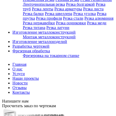
Ленточнопильная резка
Резка болгаркой
Резка
труб
Резка ленты
Резка арматуры
Резка листа
Резка балки
Резка швеллера
Резка уголка
Резка
прутка
Резка профиля
Резка стали
Резка алюминия
Резка нержавейки
Резка оцинковки
Резка меди
Резка титана
Резка латуни
Изготовление металлоконструкций
Монтаж металлоконструкций
Изготовление металлоизделий
Разработка чертежей
Фрезерная обработка
Фрезеровка на токарном станке
Главная
О нас
Услуги
Наши проекты
Новости
Отзывы
Контакты
Напишите нам
Просчитать заказ по чертежам