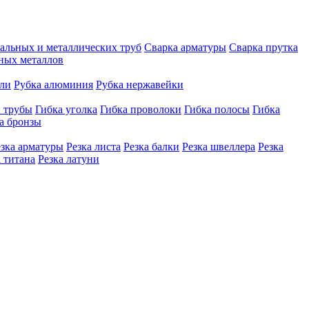
тальных и металлических труб
Сварка арматуры
Сварка прутка
рных металлов
али
Рубка алюминия
Рубка нержавейки
й трубы
Гибка уголка
Гибка проволоки
Гибка полосы
Гибка
а бронзы
езка арматуры
Резка листа
Резка балки
Резка швеллера
Резка
а титана
Резка латуни