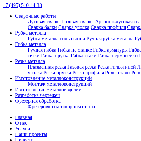
+7 (495) 510-44-38
Сварочные работы
Дуговая сварка
Газовая сварка
Аргонно-дуговая сва
Сварка балки
Сварка уголка
Сварка профиля
Сварк
Рубка металла
Рубка металла гильотиной
Ручная рубка металла
Ру
Гибка металла
Ручная гибка
Гибка на станке
Гибка арматуры
Гибка
сетки
Гибка прутка
Гибка стали
Гибка нержавейки
Резка металла
Плазменная резка
Газовая резка
Резка гильотиной
Л
уголка
Резка прутка
Резка профиля
Резка стали
Рез
Изготовление металлоконструкций
Монтаж металлоконструкций
Изготовление металлоизделий
Разработка чертежей
Фрезерная обработка
Фрезеровка на токарном станке
Главная
О нас
Услуги
Наши проекты
Новости