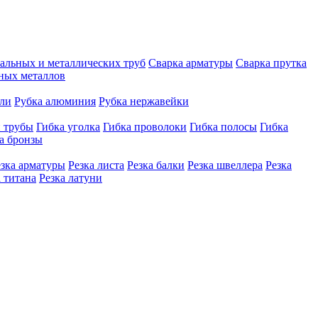
тальных и металлических труб
Сварка арматуры
Сварка прутка
рных металлов
али
Рубка алюминия
Рубка нержавейки
й трубы
Гибка уголка
Гибка проволоки
Гибка полосы
Гибка
а бронзы
езка арматуры
Резка листа
Резка балки
Резка швеллера
Резка
а титана
Резка латуни