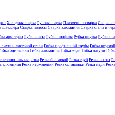
рка
Холодная сварка
Ручная сварка
Плазменная сварка
Сварка с
а швеллера
Сварка полосы
Сварка алюминия
Сварка стали и че
бка арматуры
Рубка листа
Рубка профиля
Рубка прутка
Рубка ст
 листа и листовой стали
Гибка профильной трубы
Гибка кругло
Гибка оцинковки
Гибка алюминия
Гибка меди
Гибка латуни
Гибк
енточнопильная резка
Резка болгаркой
Резка труб
Резка ленты
Р
ка алюминия
Резка нержавейки
Резка оцинковки
Резка меди
Резк