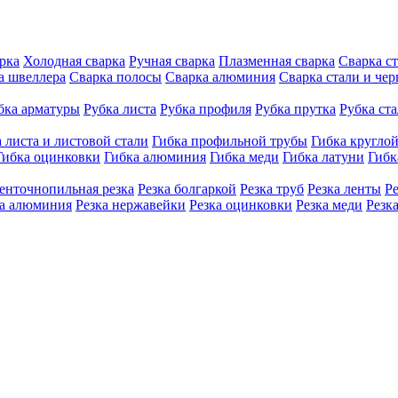
рка
Холодная сварка
Ручная сварка
Плазменная сварка
Сварка с
а швеллера
Сварка полосы
Сварка алюминия
Сварка стали и че
бка арматуры
Рубка листа
Рубка профиля
Рубка прутка
Рубка ст
 листа и листовой стали
Гибка профильной трубы
Гибка кругло
Гибка оцинковки
Гибка алюминия
Гибка меди
Гибка латуни
Гибк
енточнопильная резка
Резка болгаркой
Резка труб
Резка ленты
Р
ка алюминия
Резка нержавейки
Резка оцинковки
Резка меди
Резк