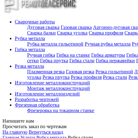
Сварочные работы
Дуговая сварка
Газовая сварка
Аргонно-дуговая сва
Сварка балки
Сварка уголка
Сварка профиля
Сварк
Рубка металла
Рубка металла гильотиной
Ручная рубка металла
Ру
Гибка металла
Ручная гибка
Гибка на станке
Гибка арматуры
Гибка
сетки
Гибка прутка
Гибка стали
Гибка нержавейки
Резка металла
Плазменная резка
Газовая резка
Резка гильотиной
Л
уголка
Резка прутка
Резка профиля
Резка стали
Рез
Изготовление металлоконструкций
Монтаж металлоконструкций
Изготовление металлоизделий
Разработка чертежей
Фрезерная обработка
Фрезеровка на токарном станке
Напишите нам
Просчитать заказ по чертежам
На главную
Вернуться назад
Главная
Услуги
Рубка металла
Рубка стали