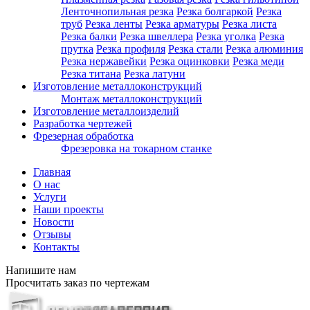
Ленточнопильная резка
Резка болгаркой
Резка
труб
Резка ленты
Резка арматуры
Резка листа
Резка балки
Резка швеллера
Резка уголка
Резка
прутка
Резка профиля
Резка стали
Резка алюминия
Резка нержавейки
Резка оцинковки
Резка меди
Резка титана
Резка латуни
Изготовление металлоконструкций
Монтаж металлоконструкций
Изготовление металлоизделий
Разработка чертежей
Фрезерная обработка
Фрезеровка на токарном станке
Главная
О нас
Услуги
Наши проекты
Новости
Отзывы
Контакты
Напишите нам
Просчитать заказ по чертежам