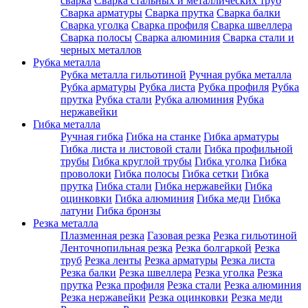
сварка
Сварка стальных и металлических труб
Сварка арматуры
Сварка прутка
Сварка балки
Сварка уголка
Сварка профиля
Сварка швеллера
Сварка полосы
Сварка алюминия
Сварка стали и
черных металлов
Рубка металла
Рубка металла гильотиной
Ручная рубка металла
Рубка арматуры
Рубка листа
Рубка профиля
Рубка
прутка
Рубка стали
Рубка алюминия
Рубка
нержавейки
Гибка металла
Ручная гибка
Гибка на станке
Гибка арматуры
Гибка листа и листовой стали
Гибка профильной
трубы
Гибка круглой трубы
Гибка уголка
Гибка
проволоки
Гибка полосы
Гибка сетки
Гибка
прутка
Гибка стали
Гибка нержавейки
Гибка
оцинковки
Гибка алюминия
Гибка меди
Гибка
латуни
Гибка бронзы
Резка металла
Плазменная резка
Газовая резка
Резка гильотиной
Ленточнопильная резка
Резка болгаркой
Резка
труб
Резка ленты
Резка арматуры
Резка листа
Резка балки
Резка швеллера
Резка уголка
Резка
прутка
Резка профиля
Резка стали
Резка алюминия
Резка нержавейки
Резка оцинковки
Резка меди