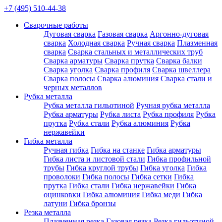
+7 (495) 510-44-38
Сварочные работы
Дуговая сварка
Газовая сварка
Аргонно-дуговая
сварка
Холодная сварка
Ручная сварка
Плазменная
сварка
Сварка стальных и металлических труб
Сварка арматуры
Сварка прутка
Сварка балки
Сварка уголка
Сварка профиля
Сварка швеллера
Сварка полосы
Сварка алюминия
Сварка стали и
черных металлов
Рубка металла
Рубка металла гильотиной
Ручная рубка металла
Рубка арматуры
Рубка листа
Рубка профиля
Рубка
прутка
Рубка стали
Рубка алюминия
Рубка
нержавейки
Гибка металла
Ручная гибка
Гибка на станке
Гибка арматуры
Гибка листа и листовой стали
Гибка профильной
трубы
Гибка круглой трубы
Гибка уголка
Гибка
проволоки
Гибка полосы
Гибка сетки
Гибка
прутка
Гибка стали
Гибка нержавейки
Гибка
оцинковки
Гибка алюминия
Гибка меди
Гибка
латуни
Гибка бронзы
Резка металла
Плазменная резка
Газовая резка
Резка гильотиной