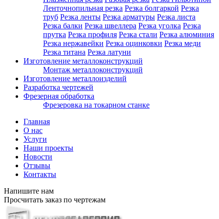
Ленточнопильная резка
Резка болгаркой
Резка
труб
Резка ленты
Резка арматуры
Резка листа
Резка балки
Резка швеллера
Резка уголка
Резка
прутка
Резка профиля
Резка стали
Резка алюминия
Резка нержавейки
Резка оцинковки
Резка меди
Резка титана
Резка латуни
Изготовление металлоконструкций
Монтаж металлоконструкций
Изготовление металлоизделий
Разработка чертежей
Фрезерная обработка
Фрезеровка на токарном станке
Главная
О нас
Услуги
Наши проекты
Новости
Отзывы
Контакты
Напишите нам
Просчитать заказ по чертежам