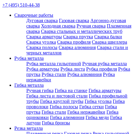
+7 (495) 510-44-38
Сварочные работы
Дуговая сварка
Газовая сварка
Аргонно-дуговая
сварка
Холодная сварка
Ручная сварка
Плазменная
сварка
Сварка стальных и металлических труб
Сварка арматуры
Сварка прутка
Сварка балки
Сварка уголка
Сварка профиля
Сварка швеллера
Сварка полосы
Сварка алюминия
Сварка стали и
черных металлов
Рубка металла
Рубка металла гильотиной
Ручная рубка металла
Рубка арматуры
Рубка листа
Рубка профиля
Рубка
прутка
Рубка стали
Рубка алюминия
Рубка
нержавейки
Гибка металла
Ручная гибка
Гибка на станке
Гибка арматуры
Гибка листа и листовой стали
Гибка профильной
трубы
Гибка круглой трубы
Гибка уголка
Гибка
проволоки
Гибка полосы
Гибка сетки
Гибка
прутка
Гибка стали
Гибка нержавейки
Гибка
оцинковки
Гибка алюминия
Гибка меди
Гибка
латуни
Гибка бронзы
Резка металла
Плазменная резка
Газовая резка
Резка гильотиной