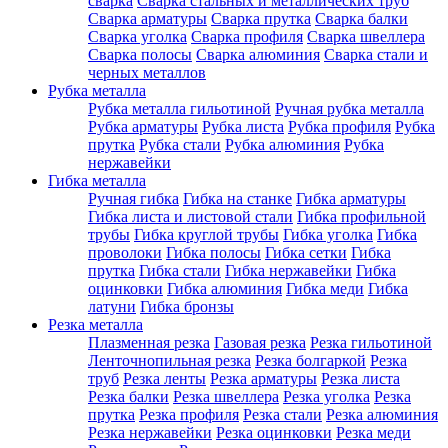
сварка
Сварка стальных и металлических труб
Сварка арматуры
Сварка прутка
Сварка балки
Сварка уголка
Сварка профиля
Сварка швеллера
Сварка полосы
Сварка алюминия
Сварка стали и
черных металлов
Рубка металла
Рубка металла гильотиной
Ручная рубка металла
Рубка арматуры
Рубка листа
Рубка профиля
Рубка
прутка
Рубка стали
Рубка алюминия
Рубка
нержавейки
Гибка металла
Ручная гибка
Гибка на станке
Гибка арматуры
Гибка листа и листовой стали
Гибка профильной
трубы
Гибка круглой трубы
Гибка уголка
Гибка
проволоки
Гибка полосы
Гибка сетки
Гибка
прутка
Гибка стали
Гибка нержавейки
Гибка
оцинковки
Гибка алюминия
Гибка меди
Гибка
латуни
Гибка бронзы
Резка металла
Плазменная резка
Газовая резка
Резка гильотиной
Ленточнопильная резка
Резка болгаркой
Резка
труб
Резка ленты
Резка арматуры
Резка листа
Резка балки
Резка швеллера
Резка уголка
Резка
прутка
Резка профиля
Резка стали
Резка алюминия
Резка нержавейки
Резка оцинковки
Резка меди