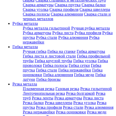
сварка
Сварка стальных и металлических труб
Сварка арматуры
Сварка прутка
Сварка балки
Сварка уголка
Сварка профиля
Сварка швеллера
Сварка полосы
Сварка алюминия
Сварка стали и
черных металлов
Рубка металла
Рубка металла гильотиной
Ручная рубка металла
Рубка арматуры
Рубка листа
Рубка профиля
Рубка
прутка
Рубка стали
Рубка алюминия
Рубка
нержавейки
Гибка металла
Ручная гибка
Гибка на станке
Гибка арматуры
Гибка листа и листовой стали
Гибка профильной
трубы
Гибка круглой трубы
Гибка уголка
Гибка
проволоки
Гибка полосы
Гибка сетки
Гибка
прутка
Гибка стали
Гибка нержавейки
Гибка
оцинковки
Гибка алюминия
Гибка меди
Гибка
латуни
Гибка бронзы
Резка металла
Плазменная резка
Газовая резка
Резка гильотиной
Ленточнопильная резка
Резка болгаркой
Резка
труб
Резка ленты
Резка арматуры
Резка листа
Резка балки
Резка швеллера
Резка уголка
Резка
прутка
Резка профиля
Резка стали
Резка алюминия
Резка нержавейки
Резка оцинковки
Резка меди