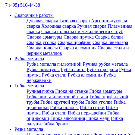
+7 (495) 510-44-38
Сварочные работы
Дуговая сварка
Газовая сварка
Аргонно-дуговая
сварка
Холодная сварка
Ручная сварка
Плазменная
сварка
Сварка стальных и металлических труб
Сварка арматуры
Сварка прутка
Сварка балки
Сварка уголка
Сварка профиля
Сварка швеллера
Сварка полосы
Сварка алюминия
Сварка стали и
черных металлов
Рубка металла
Рубка металла гильотиной
Ручная рубка металла
Рубка арматуры
Рубка листа
Рубка профиля
Рубка
прутка
Рубка стали
Рубка алюминия
Рубка
нержавейки
Гибка металла
Ручная гибка
Гибка на станке
Гибка арматуры
Гибка листа и листовой стали
Гибка профильной
трубы
Гибка круглой трубы
Гибка уголка
Гибка
проволоки
Гибка полосы
Гибка сетки
Гибка
прутка
Гибка стали
Гибка нержавейки
Гибка
оцинковки
Гибка алюминия
Гибка меди
Гибка
латуни
Гибка бронзы
Резка металла
Плазменная резка
Газовая резка
Резка гильотиной