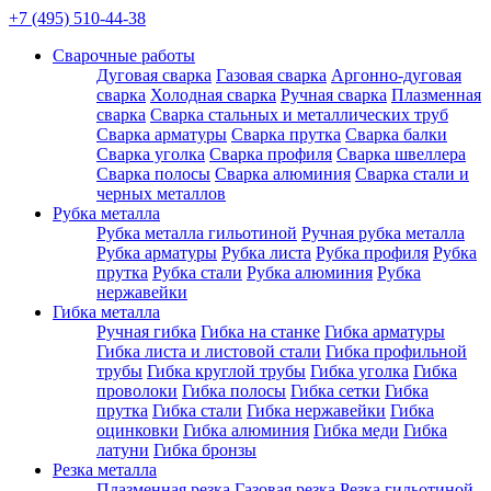
+7 (495) 510-44-38
Сварочные работы
Дуговая сварка
Газовая сварка
Аргонно-дуговая
сварка
Холодная сварка
Ручная сварка
Плазменная
сварка
Сварка стальных и металлических труб
Сварка арматуры
Сварка прутка
Сварка балки
Сварка уголка
Сварка профиля
Сварка швеллера
Сварка полосы
Сварка алюминия
Сварка стали и
черных металлов
Рубка металла
Рубка металла гильотиной
Ручная рубка металла
Рубка арматуры
Рубка листа
Рубка профиля
Рубка
прутка
Рубка стали
Рубка алюминия
Рубка
нержавейки
Гибка металла
Ручная гибка
Гибка на станке
Гибка арматуры
Гибка листа и листовой стали
Гибка профильной
трубы
Гибка круглой трубы
Гибка уголка
Гибка
проволоки
Гибка полосы
Гибка сетки
Гибка
прутка
Гибка стали
Гибка нержавейки
Гибка
оцинковки
Гибка алюминия
Гибка меди
Гибка
латуни
Гибка бронзы
Резка металла
Плазменная резка
Газовая резка
Резка гильотиной