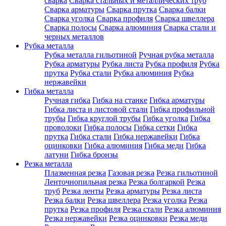
сварка
Сварка стальных и металлических труб
Сварка арматуры
Сварка прутка
Сварка балки
Сварка уголка
Сварка профиля
Сварка швеллера
Сварка полосы
Сварка алюминия
Сварка стали и
черных металлов
Рубка металла
Рубка металла гильотиной
Ручная рубка металла
Рубка арматуры
Рубка листа
Рубка профиля
Рубка
прутка
Рубка стали
Рубка алюминия
Рубка
нержавейки
Гибка металла
Ручная гибка
Гибка на станке
Гибка арматуры
Гибка листа и листовой стали
Гибка профильной
трубы
Гибка круглой трубы
Гибка уголка
Гибка
проволоки
Гибка полосы
Гибка сетки
Гибка
прутка
Гибка стали
Гибка нержавейки
Гибка
оцинковки
Гибка алюминия
Гибка меди
Гибка
латуни
Гибка бронзы
Резка металла
Плазменная резка
Газовая резка
Резка гильотиной
Ленточнопильная резка
Резка болгаркой
Резка
труб
Резка ленты
Резка арматуры
Резка листа
Резка балки
Резка швеллера
Резка уголка
Резка
прутка
Резка профиля
Резка стали
Резка алюминия
Резка нержавейки
Резка оцинковки
Резка меди