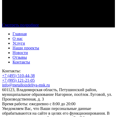
Процесс изготовления овального каркаса для монолитного
фундамента. Делаем неразборную цельную конструкцию из
металлического прута.
Смотреть подробнее
Главная
О нас
Услуги
Наши проекты
Новости
Отзывы
Контакты
Контакты:
+7 (495) 510-44-38
+7 (995) 121-21-05
info@metalloizdeliya-msk.ru
601123, Владимирская область, Петушинский район,
муниципальное образование Нагорное, посёлок Луговой, ул.
Производственная, д. 3
Время работы: ежедневно с 8:00 до 20:00
Уведомляем Вас, что Ваши персональные данные
обрабатываются на сайте в целях его функционирования. В