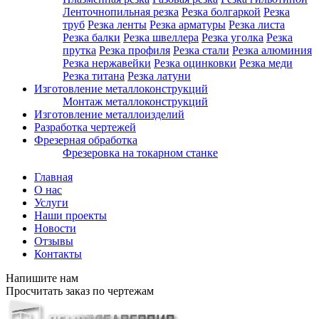
Ленточнопильная резка
Резка болгаркой
Резка
труб
Резка ленты
Резка арматуры
Резка листа
Резка балки
Резка швеллера
Резка уголка
Резка
прутка
Резка профиля
Резка стали
Резка алюминия
Резка нержавейки
Резка оцинковки
Резка меди
Резка титана
Резка латуни
Изготовление металлоконструкций
Монтаж металлоконструкций
Изготовление металлоизделий
Разработка чертежей
Фрезерная обработка
Фрезеровка на токарном станке
Главная
О нас
Услуги
Наши проекты
Новости
Отзывы
Контакты
Напишите нам
Просчитать заказ по чертежам