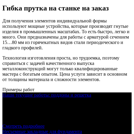
Гибка прутка на станке на заказ
Для получения элементов индивидуальной формы
используют мощные устройства, которые производят гнутые
изделия в промышленных масштабах. То есть быстро, легко и
много. Они предназначены для работы с арматурой сечением
15…80 мм из горячекатных видов стали периодического и
гладкого профилей.
Технология изготовления проста, но трудоемка, поэтому
справиться с задачей качественного выпуска
металлоконструкций могут только квалифицированные
мастера с богатым опытом. Цена услуги зависит в основном
от толщины материала и сложности элементов.
Примеры работ
Наши текущие работы: поддоны и решетка
Своими силами изготовили комплект поддонов и защитных
решеток. Для повышенной прочности использовали прут,
металлические пластины и двутавр.
Смотреть подробнее
Несъемные закладные для фундамента