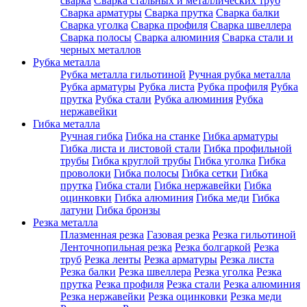
сварка
Сварка стальных и металлических труб
Сварка арматуры
Сварка прутка
Сварка балки
Сварка уголка
Сварка профиля
Сварка швеллера
Сварка полосы
Сварка алюминия
Сварка стали и
черных металлов
Рубка металла
Рубка металла гильотиной
Ручная рубка металла
Рубка арматуры
Рубка листа
Рубка профиля
Рубка
прутка
Рубка стали
Рубка алюминия
Рубка
нержавейки
Гибка металла
Ручная гибка
Гибка на станке
Гибка арматуры
Гибка листа и листовой стали
Гибка профильной
трубы
Гибка круглой трубы
Гибка уголка
Гибка
проволоки
Гибка полосы
Гибка сетки
Гибка
прутка
Гибка стали
Гибка нержавейки
Гибка
оцинковки
Гибка алюминия
Гибка меди
Гибка
латуни
Гибка бронзы
Резка металла
Плазменная резка
Газовая резка
Резка гильотиной
Ленточнопильная резка
Резка болгаркой
Резка
труб
Резка ленты
Резка арматуры
Резка листа
Резка балки
Резка швеллера
Резка уголка
Резка
прутка
Резка профиля
Резка стали
Резка алюминия
Резка нержавейки
Резка оцинковки
Резка меди