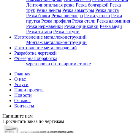
Ленточнопильная резка
Резка болгаркой
Резка
труб
Резка ленты
Резка арматуры
Резка листа
Резка балки
Резка швеллера
Резка уголка
Резка
прутка
Резка профиля
Резка стали
Резка алюминия
Резка нержавейки
Резка оцинковки
Резка меди
Резка титана
Резка латуни
Изготовление металлоконструкций
Монтаж металлоконструкций
Изготовление металлоизделий
Разработка чертежей
Фрезерная обработка
Фрезеровка на токарном станке
Главная
О нас
Услуги
Наши проекты
Новости
Отзывы
Контакты
Напишите нам
Просчитать заказ по чертежам