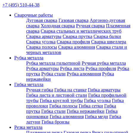
+7 (495) 510-44-38
Сварочные работы
Дуговая сварка
Газовая сварка
Аргонно-дуговая
сварка
Холодная сварка
Ручная сварка
Плазменная
сварка
Сварка стальных и металлических труб
Сварка арматуры
Сварка прутка
Сварка балки
Сварка уголка
Сварка профиля
Сварка швеллера
Сварка полосы
Сварка алюминия
Сварка стали и
черных металлов
Рубка металла
Рубка металла гильотиной
Ручная рубка металла
Рубка арматуры
Рубка листа
Рубка профиля
Рубка
прутка
Рубка стали
Рубка алюминия
Рубка
нержавейки
Гибка металла
Ручная гибка
Гибка на станке
Гибка арматуры
Гибка листа и листовой стали
Гибка профильной
трубы
Гибка круглой трубы
Гибка уголка
Гибка
проволоки
Гибка полосы
Гибка сетки
Гибка
прутка
Гибка стали
Гибка нержавейки
Гибка
оцинковки
Гибка алюминия
Гибка меди
Гибка
латуни
Гибка бронзы
Резка металла
Плазменная резка
Газовая резка
Резка гильотиной