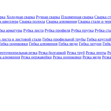
рка
Холодная сварка
Ручная сварка
Плазменная сварка
Сварка с
а швеллера
Сварка полосы
Сварка алюминия
Сварка стали и че
бка арматуры
Рубка листа
Рубка профиля
Рубка прутка
Рубка ст
 листа и листовой стали
Гибка профильной трубы
Гибка кругло
Гибка оцинковки
Гибка алюминия
Гибка меди
Гибка латуни
Гибк
енточнопильная резка
Резка болгаркой
Резка труб
Резка ленты
Р
ка алюминия
Резка нержавейки
Резка оцинковки
Резка меди
Резк