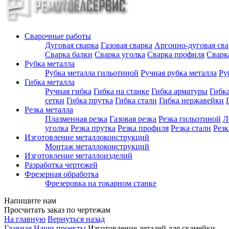
Сварочные работы
Дуговая сварка
Газовая сварка
Аргонно-дуговая сва
Сварка балки
Сварка уголка
Сварка профиля
Сварк
Рубка металла
Рубка металла гильотиной
Ручная рубка металла
Ру
Гибка металла
Ручная гибка
Гибка на станке
Гибка арматуры
Гибка
сетки
Гибка прутка
Гибка стали
Гибка нержавейки
Резка металла
Плазменная резка
Газовая резка
Резка гильотиной
Л
уголка
Резка прутка
Резка профиля
Резка стали
Рез
Изготовление металлоконструкций
Монтаж металлоконструкций
Изготовление металлоизделий
Разработка чертежей
Фрезерная обработка
Фрезеровка на токарном станке
Напишите нам
Просчитать заказ по чертежам
На главную
Вернуться назад
Главная
Наши проекты
Изготовление деталей для скамейки