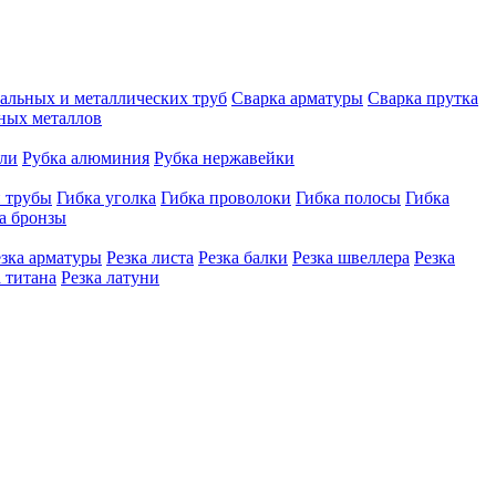
тальных и металлических труб
Сварка арматуры
Сварка прутка
рных металлов
али
Рубка алюминия
Рубка нержавейки
й трубы
Гибка уголка
Гибка проволоки
Гибка полосы
Гибка
а бронзы
езка арматуры
Резка листа
Резка балки
Резка швеллера
Резка
а титана
Резка латуни