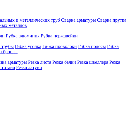
тальных и металлических труб
Сварка арматуры
Сварка прутка
рных металлов
али
Рубка алюминия
Рубка нержавейки
й трубы
Гибка уголка
Гибка проволоки
Гибка полосы
Гибка
а бронзы
езка арматуры
Резка листа
Резка балки
Резка швеллера
Резка
а титана
Резка латуни