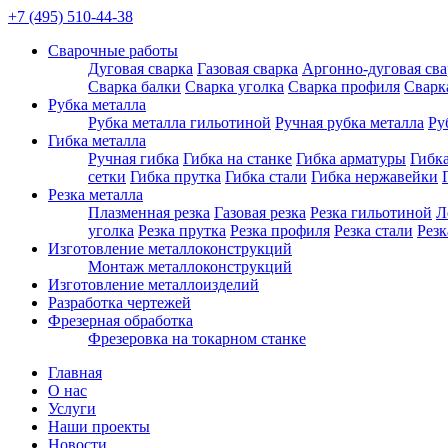
+7 (495) 510-44-38
Сварочные работы
Дуговая сварка
Газовая сварка
Аргонно-дуговая сва
Сварка балки
Сварка уголка
Сварка профиля
Сварк
Рубка металла
Рубка металла гильотиной
Ручная рубка металла
Ру
Гибка металла
Ручная гибка
Гибка на станке
Гибка арматуры
Гибка
сетки
Гибка прутка
Гибка стали
Гибка нержавейки
Резка металла
Плазменная резка
Газовая резка
Резка гильотиной
Л
уголка
Резка прутка
Резка профиля
Резка стали
Рез
Изготовление металлоконструкций
Монтаж металлоконструкций
Изготовление металлоизделий
Разработка чертежей
Фрезерная обработка
Фрезеровка на токарном станке
Главная
О нас
Услуги
Наши проекты
Новости