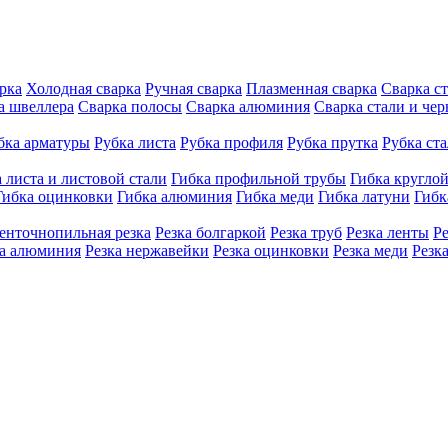
рка
Холодная сварка
Ручная сварка
Плазменная сварка
Сварка с
а швеллера
Сварка полосы
Сварка алюминия
Сварка стали и че
бка арматуры
Рубка листа
Рубка профиля
Рубка прутка
Рубка ст
 листа и листовой стали
Гибка профильной трубы
Гибка кругло
Гибка оцинковки
Гибка алюминия
Гибка меди
Гибка латуни
Гибк
енточнопильная резка
Резка болгаркой
Резка труб
Резка ленты
Р
ка алюминия
Резка нержавейки
Резка оцинковки
Резка меди
Резк