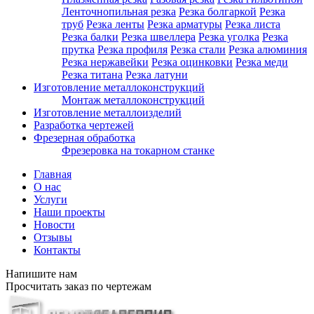
Ленточнопильная резка
Резка болгаркой
Резка
труб
Резка ленты
Резка арматуры
Резка листа
Резка балки
Резка швеллера
Резка уголка
Резка
прутка
Резка профиля
Резка стали
Резка алюминия
Резка нержавейки
Резка оцинковки
Резка меди
Резка титана
Резка латуни
Изготовление металлоконструкций
Монтаж металлоконструкций
Изготовление металлоизделий
Разработка чертежей
Фрезерная обработка
Фрезеровка на токарном станке
Главная
О нас
Услуги
Наши проекты
Новости
Отзывы
Контакты
Напишите нам
Просчитать заказ по чертежам