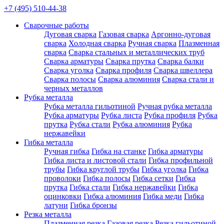
+7 (495) 510-44-38
Сварочные работы
Дуговая сварка
Газовая сварка
Аргонно-дуговая
сварка
Холодная сварка
Ручная сварка
Плазменная
сварка
Сварка стальных и металлических труб
Сварка арматуры
Сварка прутка
Сварка балки
Сварка уголка
Сварка профиля
Сварка швеллера
Сварка полосы
Сварка алюминия
Сварка стали и
черных металлов
Рубка металла
Рубка металла гильотиной
Ручная рубка металла
Рубка арматуры
Рубка листа
Рубка профиля
Рубка
прутка
Рубка стали
Рубка алюминия
Рубка
нержавейки
Гибка металла
Ручная гибка
Гибка на станке
Гибка арматуры
Гибка листа и листовой стали
Гибка профильной
трубы
Гибка круглой трубы
Гибка уголка
Гибка
проволоки
Гибка полосы
Гибка сетки
Гибка
прутка
Гибка стали
Гибка нержавейки
Гибка
оцинковки
Гибка алюминия
Гибка меди
Гибка
латуни
Гибка бронзы
Резка металла
Плазменная резка
Газовая резка
Резка гильотиной