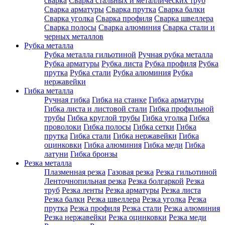
сварка
Сварка стальных и металлических труб
Сварка арматуры
Сварка прутка
Сварка балки
Сварка уголка
Сварка профиля
Сварка швеллера
Сварка полосы
Сварка алюминия
Сварка стали и
черных металлов
Рубка металла
Рубка металла гильотиной
Ручная рубка металла
Рубка арматуры
Рубка листа
Рубка профиля
Рубка
прутка
Рубка стали
Рубка алюминия
Рубка
нержавейки
Гибка металла
Ручная гибка
Гибка на станке
Гибка арматуры
Гибка листа и листовой стали
Гибка профильной
трубы
Гибка круглой трубы
Гибка уголка
Гибка
проволоки
Гибка полосы
Гибка сетки
Гибка
прутка
Гибка стали
Гибка нержавейки
Гибка
оцинковки
Гибка алюминия
Гибка меди
Гибка
латуни
Гибка бронзы
Резка металла
Плазменная резка
Газовая резка
Резка гильотиной
Ленточнопильная резка
Резка болгаркой
Резка
труб
Резка ленты
Резка арматуры
Резка листа
Резка балки
Резка швеллера
Резка уголка
Резка
прутка
Резка профиля
Резка стали
Резка алюминия
Резка нержавейки
Резка оцинковки
Резка меди