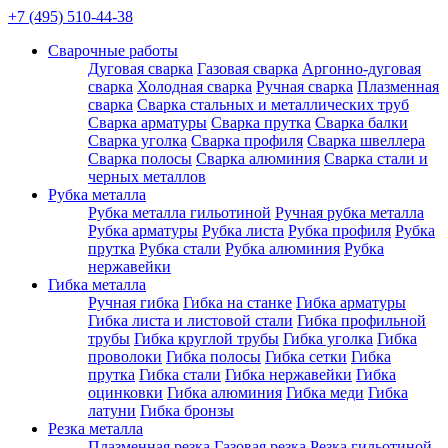
+7 (495) 510-44-38
Сварочные работы
Дуговая сварка
Газовая сварка
Аргонно-дуговая
сварка
Холодная сварка
Ручная сварка
Плазменная
сварка
Сварка стальных и металлических труб
Сварка арматуры
Сварка прутка
Сварка балки
Сварка уголка
Сварка профиля
Сварка швеллера
Сварка полосы
Сварка алюминия
Сварка стали и
черных металлов
Рубка металла
Рубка металла гильотиной
Ручная рубка металла
Рубка арматуры
Рубка листа
Рубка профиля
Рубка
прутка
Рубка стали
Рубка алюминия
Рубка
нержавейки
Гибка металла
Ручная гибка
Гибка на станке
Гибка арматуры
Гибка листа и листовой стали
Гибка профильной
трубы
Гибка круглой трубы
Гибка уголка
Гибка
проволоки
Гибка полосы
Гибка сетки
Гибка
прутка
Гибка стали
Гибка нержавейки
Гибка
оцинковки
Гибка алюминия
Гибка меди
Гибка
латуни
Гибка бронзы
Резка металла
Плазменная резка
Газовая резка
Резка гильотиной