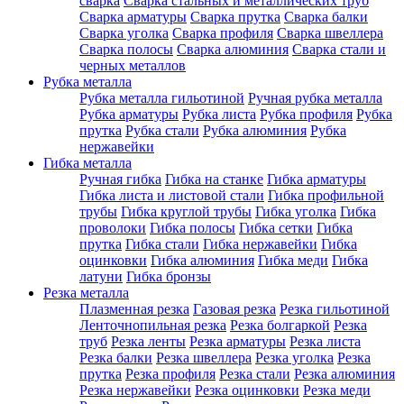
сварка
Сварка стальных и металлических труб
Сварка арматуры
Сварка прутка
Сварка балки
Сварка уголка
Сварка профиля
Сварка швеллера
Сварка полосы
Сварка алюминия
Сварка стали и
черных металлов
Рубка металла
Рубка металла гильотиной
Ручная рубка металла
Рубка арматуры
Рубка листа
Рубка профиля
Рубка
прутка
Рубка стали
Рубка алюминия
Рубка
нержавейки
Гибка металла
Ручная гибка
Гибка на станке
Гибка арматуры
Гибка листа и листовой стали
Гибка профильной
трубы
Гибка круглой трубы
Гибка уголка
Гибка
проволоки
Гибка полосы
Гибка сетки
Гибка
прутка
Гибка стали
Гибка нержавейки
Гибка
оцинковки
Гибка алюминия
Гибка меди
Гибка
латуни
Гибка бронзы
Резка металла
Плазменная резка
Газовая резка
Резка гильотиной
Ленточнопильная резка
Резка болгаркой
Резка
труб
Резка ленты
Резка арматуры
Резка листа
Резка балки
Резка швеллера
Резка уголка
Резка
прутка
Резка профиля
Резка стали
Резка алюминия
Резка нержавейки
Резка оцинковки
Резка меди