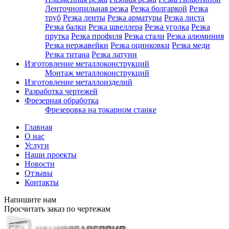
Ленточнопильная резка
Резка болгаркой
Резка
труб
Резка ленты
Резка арматуры
Резка листа
Резка балки
Резка швеллера
Резка уголка
Резка
прутка
Резка профиля
Резка стали
Резка алюминия
Резка нержавейки
Резка оцинковки
Резка меди
Резка титана
Резка латуни
Изготовление металлоконструкций
Монтаж металлоконструкций
Изготовление металлоизделий
Разработка чертежей
Фрезерная обработка
Фрезеровка на токарном станке
Главная
О нас
Услуги
Наши проекты
Новости
Отзывы
Контакты
Напишите нам
Просчитать заказ по чертежам