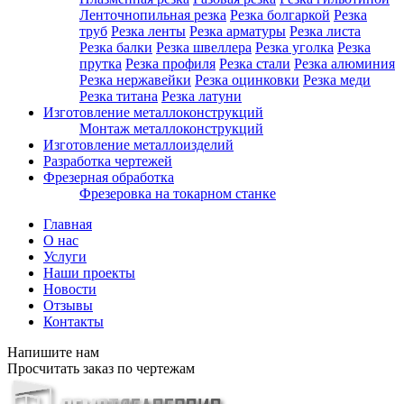
Ленточнопильная резка
Резка болгаркой
Резка
труб
Резка ленты
Резка арматуры
Резка листа
Резка балки
Резка швеллера
Резка уголка
Резка
прутка
Резка профиля
Резка стали
Резка алюминия
Резка нержавейки
Резка оцинковки
Резка меди
Резка титана
Резка латуни
Изготовление металлоконструкций
Монтаж металлоконструкций
Изготовление металлоизделий
Разработка чертежей
Фрезерная обработка
Фрезеровка на токарном станке
Главная
О нас
Услуги
Наши проекты
Новости
Отзывы
Контакты
Напишите нам
Просчитать заказ по чертежам