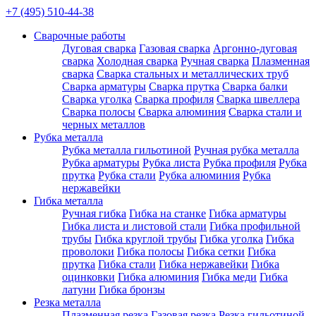
+7 (495) 510-44-38
Сварочные работы
Дуговая сварка
Газовая сварка
Аргонно-дуговая
сварка
Холодная сварка
Ручная сварка
Плазменная
сварка
Сварка стальных и металлических труб
Сварка арматуры
Сварка прутка
Сварка балки
Сварка уголка
Сварка профиля
Сварка швеллера
Сварка полосы
Сварка алюминия
Сварка стали и
черных металлов
Рубка металла
Рубка металла гильотиной
Ручная рубка металла
Рубка арматуры
Рубка листа
Рубка профиля
Рубка
прутка
Рубка стали
Рубка алюминия
Рубка
нержавейки
Гибка металла
Ручная гибка
Гибка на станке
Гибка арматуры
Гибка листа и листовой стали
Гибка профильной
трубы
Гибка круглой трубы
Гибка уголка
Гибка
проволоки
Гибка полосы
Гибка сетки
Гибка
прутка
Гибка стали
Гибка нержавейки
Гибка
оцинковки
Гибка алюминия
Гибка меди
Гибка
латуни
Гибка бронзы
Резка металла
Плазменная резка
Газовая резка
Резка гильотиной