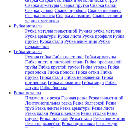
сварка
Сварка стальных и металлических труб
Сварка арматуры
Сварка прутка
Сварка балки
Сварка уголка
Сварка профиля
Сварка швеллера
Сварка полосы
Сварка алюминия
Сварка стали и
черных металлов
Рубка металла
Рубка металла гильотиной
Ручная рубка металла
Рубка арматуры
Рубка листа
Рубка профиля
Рубка
прутка
Рубка стали
Рубка алюминия
Рубка
нержавейки
Гибка металла
Ручная гибка
Гибка на станке
Гибка арматуры
Гибка листа и листовой стали
Гибка профильной
трубы
Гибка круглой трубы
Гибка уголка
Гибка
проволоки
Гибка полосы
Гибка сетки
Гибка
прутка
Гибка стали
Гибка нержавейки
Гибка
оцинковки
Гибка алюминия
Гибка меди
Гибка
латуни
Гибка бронзы
Резка металла
Плазменная резка
Газовая резка
Резка гильотиной
Ленточнопильная резка
Резка болгаркой
Резка
труб
Резка ленты
Резка арматуры
Резка листа
Резка балки
Резка швеллера
Резка уголка
Резка
прутка
Резка профиля
Резка стали
Резка алюминия
Резка нержавейки
Резка оцинковки
Резка меди