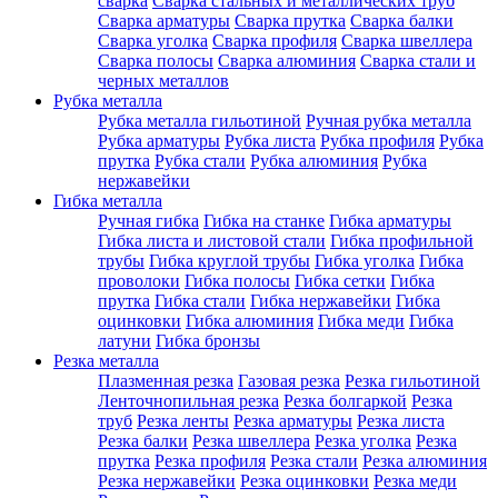
сварка
Сварка стальных и металлических труб
Сварка арматуры
Сварка прутка
Сварка балки
Сварка уголка
Сварка профиля
Сварка швеллера
Сварка полосы
Сварка алюминия
Сварка стали и
черных металлов
Рубка металла
Рубка металла гильотиной
Ручная рубка металла
Рубка арматуры
Рубка листа
Рубка профиля
Рубка
прутка
Рубка стали
Рубка алюминия
Рубка
нержавейки
Гибка металла
Ручная гибка
Гибка на станке
Гибка арматуры
Гибка листа и листовой стали
Гибка профильной
трубы
Гибка круглой трубы
Гибка уголка
Гибка
проволоки
Гибка полосы
Гибка сетки
Гибка
прутка
Гибка стали
Гибка нержавейки
Гибка
оцинковки
Гибка алюминия
Гибка меди
Гибка
латуни
Гибка бронзы
Резка металла
Плазменная резка
Газовая резка
Резка гильотиной
Ленточнопильная резка
Резка болгаркой
Резка
труб
Резка ленты
Резка арматуры
Резка листа
Резка балки
Резка швеллера
Резка уголка
Резка
прутка
Резка профиля
Резка стали
Резка алюминия
Резка нержавейки
Резка оцинковки
Резка меди