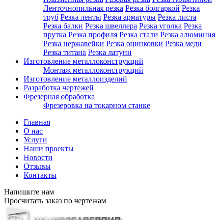
Ленточнопильная резка
Резка болгаркой
Резка
труб
Резка ленты
Резка арматуры
Резка листа
Резка балки
Резка швеллера
Резка уголка
Резка
прутка
Резка профиля
Резка стали
Резка алюминия
Резка нержавейки
Резка оцинковки
Резка меди
Резка титана
Резка латуни
Изготовление металлоконструкций
Монтаж металлоконструкций
Изготовление металлоизделий
Разработка чертежей
Фрезерная обработка
Фрезеровка на токарном станке
Главная
О нас
Услуги
Наши проекты
Новости
Отзывы
Контакты
Напишите нам
Просчитать заказ по чертежам