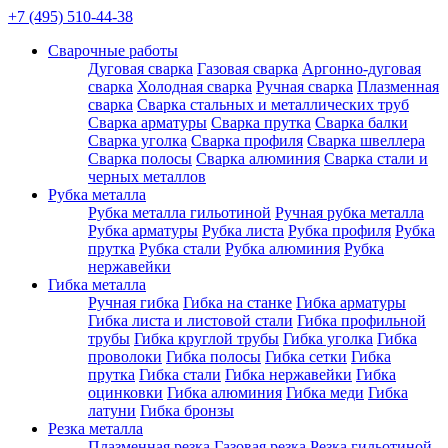
+7 (495) 510-44-38
Сварочные работы
Дуговая сварка
Газовая сварка
Аргонно-дуговая
сварка
Холодная сварка
Ручная сварка
Плазменная
сварка
Сварка стальных и металлических труб
Сварка арматуры
Сварка прутка
Сварка балки
Сварка уголка
Сварка профиля
Сварка швеллера
Сварка полосы
Сварка алюминия
Сварка стали и
черных металлов
Рубка металла
Рубка металла гильотиной
Ручная рубка металла
Рубка арматуры
Рубка листа
Рубка профиля
Рубка
прутка
Рубка стали
Рубка алюминия
Рубка
нержавейки
Гибка металла
Ручная гибка
Гибка на станке
Гибка арматуры
Гибка листа и листовой стали
Гибка профильной
трубы
Гибка круглой трубы
Гибка уголка
Гибка
проволоки
Гибка полосы
Гибка сетки
Гибка
прутка
Гибка стали
Гибка нержавейки
Гибка
оцинковки
Гибка алюминия
Гибка меди
Гибка
латуни
Гибка бронзы
Резка металла
Плазменная резка
Газовая резка
Резка гильотиной