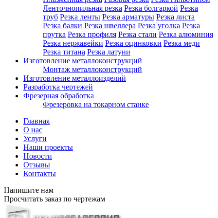
Ленточнопильная резка
Резка болгаркой
Резка
труб
Резка ленты
Резка арматуры
Резка листа
Резка балки
Резка швеллера
Резка уголка
Резка
прутка
Резка профиля
Резка стали
Резка алюминия
Резка нержавейки
Резка оцинковки
Резка меди
Резка титана
Резка латуни
Изготовление металлоконструкций
Монтаж металлоконструкций
Изготовление металлоизделий
Разработка чертежей
Фрезерная обработка
Фрезеровка на токарном станке
Главная
О нас
Услуги
Наши проекты
Новости
Отзывы
Контакты
Напишите нам
Просчитать заказ по чертежам