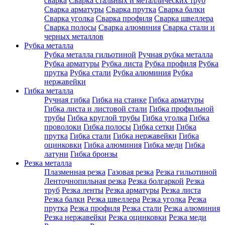
сварка
Сварка стальных и металлических труб
Сварка арматуры
Сварка прутка
Сварка балки
Сварка уголка
Сварка профиля
Сварка швеллера
Сварка полосы
Сварка алюминия
Сварка стали и
черных металлов
Рубка металла
Рубка металла гильотиной
Ручная рубка металла
Рубка арматуры
Рубка листа
Рубка профиля
Рубка
прутка
Рубка стали
Рубка алюминия
Рубка
нержавейки
Гибка металла
Ручная гибка
Гибка на станке
Гибка арматуры
Гибка листа и листовой стали
Гибка профильной
трубы
Гибка круглой трубы
Гибка уголка
Гибка
проволоки
Гибка полосы
Гибка сетки
Гибка
прутка
Гибка стали
Гибка нержавейки
Гибка
оцинковки
Гибка алюминия
Гибка меди
Гибка
латуни
Гибка бронзы
Резка металла
Плазменная резка
Газовая резка
Резка гильотиной
Ленточнопильная резка
Резка болгаркой
Резка
труб
Резка ленты
Резка арматуры
Резка листа
Резка балки
Резка швеллера
Резка уголка
Резка
прутка
Резка профиля
Резка стали
Резка алюминия
Резка нержавейки
Резка оцинковки
Резка меди