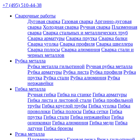
+7 (495) 510-44-38
Сварочные работы
Дуговая сварка
Газовая сварка
Аргонно-дуговая
сварка
Холодная сварка
Ручная сварка
Плазменная
сварка
Сварка стальных и металлических труб
Сварка арматуры
Сварка прутка
Сварка балки
Сварка уголка
Сварка профиля
Сварка швеллера
Сварка полосы
Сварка алюминия
Сварка стали и
черных металлов
Рубка металла
Рубка металла гильотиной
Ручная рубка металла
Рубка арматуры
Рубка листа
Рубка профиля
Рубка
прутка
Рубка стали
Рубка алюминия
Рубка
нержавейки
Гибка металла
Ручная гибка
Гибка на станке
Гибка арматуры
Гибка листа и листовой стали
Гибка профильной
трубы
Гибка круглой трубы
Гибка уголка
Гибка
проволоки
Гибка полосы
Гибка сетки
Гибка
прутка
Гибка стали
Гибка нержавейки
Гибка
оцинковки
Гибка алюминия
Гибка меди
Гибка
латуни
Гибка бронзы
Резка металла
Плазменная резка
Газовая резка
Резка гильотиной