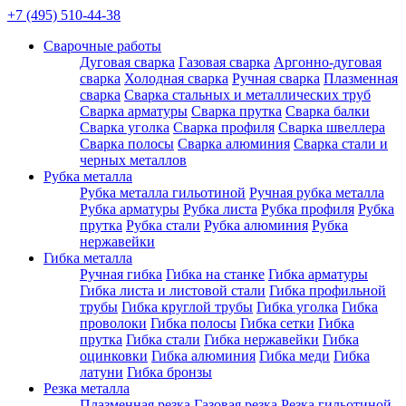
+7 (495) 510-44-38
Сварочные работы
Дуговая сварка
Газовая сварка
Аргонно-дуговая
сварка
Холодная сварка
Ручная сварка
Плазменная
сварка
Сварка стальных и металлических труб
Сварка арматуры
Сварка прутка
Сварка балки
Сварка уголка
Сварка профиля
Сварка швеллера
Сварка полосы
Сварка алюминия
Сварка стали и
черных металлов
Рубка металла
Рубка металла гильотиной
Ручная рубка металла
Рубка арматуры
Рубка листа
Рубка профиля
Рубка
прутка
Рубка стали
Рубка алюминия
Рубка
нержавейки
Гибка металла
Ручная гибка
Гибка на станке
Гибка арматуры
Гибка листа и листовой стали
Гибка профильной
трубы
Гибка круглой трубы
Гибка уголка
Гибка
проволоки
Гибка полосы
Гибка сетки
Гибка
прутка
Гибка стали
Гибка нержавейки
Гибка
оцинковки
Гибка алюминия
Гибка меди
Гибка
латуни
Гибка бронзы
Резка металла
Плазменная резка
Газовая резка
Резка гильотиной