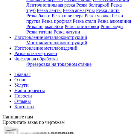
Ленточнопильная резка
Резка болгаркой
Резка
труб
Резка ленты
Резка арматуры
Резка листа
Резка балки
Резка швеллера
Резка уголка
Резка
прутка
Резка профиля
Резка стали
Резка алюминия
Резка нержавейки
Резка оцинковки
Резка меди
Резка титана
Резка латуни
Изготовление металлоконструкций
Монтаж металлоконструкций
Изготовление металлоизделий
Разработка чертежей
Фрезерная обработка
Фрезеровка на токарном станке
Главная
О нас
Услуги
Наши проекты
Новости
Отзывы
Контакты
Напишите нам
Просчитать заказ по чертежам