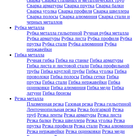
сварка
Сварка стальных и металлических труб
Сварка арматуры
Сварка прутка
Сварка балки
Сварка уголка
Сварка профиля
Сварка швеллера
Сварка полосы
Сварка алюминия
Сварка стали и
черных металлов
Рубка металла
Рубка металла гильотиной
Ручная рубка металла
Рубка арматуры
Рубка листа
Рубка профиля
Рубка
прутка
Рубка стали
Рубка алюминия
Рубка
нержавейки
Гибка металла
Ручная гибка
Гибка на станке
Гибка арматуры
Гибка листа и листовой стали
Гибка профильной
трубы
Гибка круглой трубы
Гибка уголка
Гибка
проволоки
Гибка полосы
Гибка сетки
Гибка
прутка
Гибка стали
Гибка нержавейки
Гибка
оцинковки
Гибка алюминия
Гибка меди
Гибка
латуни
Гибка бронзы
Резка металла
Плазменная резка
Газовая резка
Резка гильотиной
Ленточнопильная резка
Резка болгаркой
Резка
труб
Резка ленты
Резка арматуры
Резка листа
Резка балки
Резка швеллера
Резка уголка
Резка
прутка
Резка профиля
Резка стали
Резка алюминия
Резка нержавейки
Резка оцинковки
Резка меди