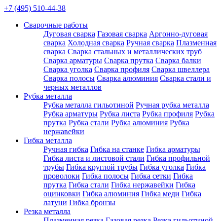
+7 (495) 510-44-38
Сварочные работы
Дуговая сварка
Газовая сварка
Аргонно-дуговая
сварка
Холодная сварка
Ручная сварка
Плазменная
сварка
Сварка стальных и металлических труб
Сварка арматуры
Сварка прутка
Сварка балки
Сварка уголка
Сварка профиля
Сварка швеллера
Сварка полосы
Сварка алюминия
Сварка стали и
черных металлов
Рубка металла
Рубка металла гильотиной
Ручная рубка металла
Рубка арматуры
Рубка листа
Рубка профиля
Рубка
прутка
Рубка стали
Рубка алюминия
Рубка
нержавейки
Гибка металла
Ручная гибка
Гибка на станке
Гибка арматуры
Гибка листа и листовой стали
Гибка профильной
трубы
Гибка круглой трубы
Гибка уголка
Гибка
проволоки
Гибка полосы
Гибка сетки
Гибка
прутка
Гибка стали
Гибка нержавейки
Гибка
оцинковки
Гибка алюминия
Гибка меди
Гибка
латуни
Гибка бронзы
Резка металла
Плазменная резка
Газовая резка
Резка гильотиной