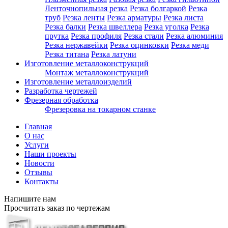
Ленточнопильная резка
Резка болгаркой
Резка
труб
Резка ленты
Резка арматуры
Резка листа
Резка балки
Резка швеллера
Резка уголка
Резка
прутка
Резка профиля
Резка стали
Резка алюминия
Резка нержавейки
Резка оцинковки
Резка меди
Резка титана
Резка латуни
Изготовление металлоконструкций
Монтаж металлоконструкций
Изготовление металлоизделий
Разработка чертежей
Фрезерная обработка
Фрезеровка на токарном станке
Главная
О нас
Услуги
Наши проекты
Новости
Отзывы
Контакты
Напишите нам
Просчитать заказ по чертежам