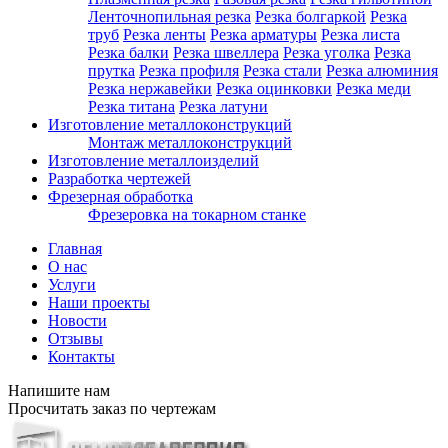
Ленточнопильная резка
Резка болгаркой
Резка
труб
Резка ленты
Резка арматуры
Резка листа
Резка балки
Резка швеллера
Резка уголка
Резка
прутка
Резка профиля
Резка стали
Резка алюминия
Резка нержавейки
Резка оцинковки
Резка меди
Резка титана
Резка латуни
Изготовление металлоконструкций
Монтаж металлоконструкций
Изготовление металлоизделий
Разработка чертежей
Фрезерная обработка
Фрезеровка на токарном станке
Главная
О нас
Услуги
Наши проекты
Новости
Отзывы
Контакты
Напишите нам
Просчитать заказ по чертежам