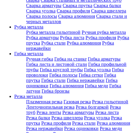
сварка
Сварка стальных и металлических труб
Сварка арматуры
Сварка прутка
Сварка балки
Сварка уголка
Сварка профиля
Сварка швеллера
Сварка полосы
Сварка алюминия
Сварка стали и
черных металлов
Рубка металла
Рубка металла гильотиной
Ручная рубка металла
Рубка арматуры
Рубка листа
Рубка профиля
Рубка
прутка
Рубка стали
Рубка алюминия
Рубка
нержавейки
Гибка металла
Ручная гибка
Гибка на станке
Гибка арматуры
Гибка листа и листовой стали
Гибка профильной
трубы
Гибка круглой трубы
Гибка уголка
Гибка
проволоки
Гибка полосы
Гибка сетки
Гибка
прутка
Гибка стали
Гибка нержавейки
Гибка
оцинковки
Гибка алюминия
Гибка меди
Гибка
латуни
Гибка бронзы
Резка металла
Плазменная резка
Газовая резка
Резка гильотиной
Ленточнопильная резка
Резка болгаркой
Резка
труб
Резка ленты
Резка арматуры
Резка листа
Резка балки
Резка швеллера
Резка уголка
Резка
прутка
Резка профиля
Резка стали
Резка алюминия
Резка нержавейки
Резка оцинковки
Резка меди