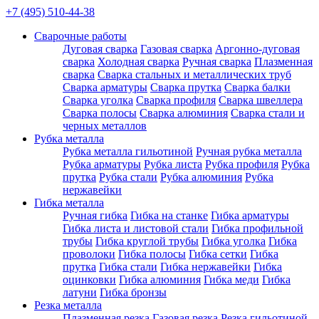
+7 (495) 510-44-38
Сварочные работы
Дуговая сварка
Газовая сварка
Аргонно-дуговая
сварка
Холодная сварка
Ручная сварка
Плазменная
сварка
Сварка стальных и металлических труб
Сварка арматуры
Сварка прутка
Сварка балки
Сварка уголка
Сварка профиля
Сварка швеллера
Сварка полосы
Сварка алюминия
Сварка стали и
черных металлов
Рубка металла
Рубка металла гильотиной
Ручная рубка металла
Рубка арматуры
Рубка листа
Рубка профиля
Рубка
прутка
Рубка стали
Рубка алюминия
Рубка
нержавейки
Гибка металла
Ручная гибка
Гибка на станке
Гибка арматуры
Гибка листа и листовой стали
Гибка профильной
трубы
Гибка круглой трубы
Гибка уголка
Гибка
проволоки
Гибка полосы
Гибка сетки
Гибка
прутка
Гибка стали
Гибка нержавейки
Гибка
оцинковки
Гибка алюминия
Гибка меди
Гибка
латуни
Гибка бронзы
Резка металла
Плазменная резка
Газовая резка
Резка гильотиной