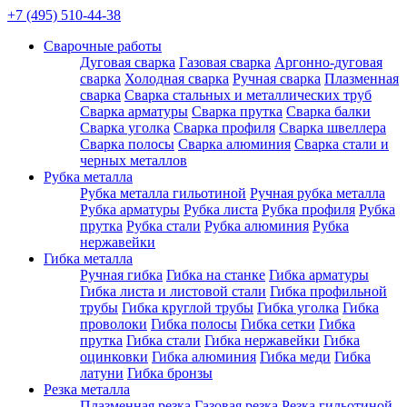
+7 (495) 510-44-38
Сварочные работы
Дуговая сварка
Газовая сварка
Аргонно-дуговая
сварка
Холодная сварка
Ручная сварка
Плазменная
сварка
Сварка стальных и металлических труб
Сварка арматуры
Сварка прутка
Сварка балки
Сварка уголка
Сварка профиля
Сварка швеллера
Сварка полосы
Сварка алюминия
Сварка стали и
черных металлов
Рубка металла
Рубка металла гильотиной
Ручная рубка металла
Рубка арматуры
Рубка листа
Рубка профиля
Рубка
прутка
Рубка стали
Рубка алюминия
Рубка
нержавейки
Гибка металла
Ручная гибка
Гибка на станке
Гибка арматуры
Гибка листа и листовой стали
Гибка профильной
трубы
Гибка круглой трубы
Гибка уголка
Гибка
проволоки
Гибка полосы
Гибка сетки
Гибка
прутка
Гибка стали
Гибка нержавейки
Гибка
оцинковки
Гибка алюминия
Гибка меди
Гибка
латуни
Гибка бронзы
Резка металла
Плазменная резка
Газовая резка
Резка гильотиной