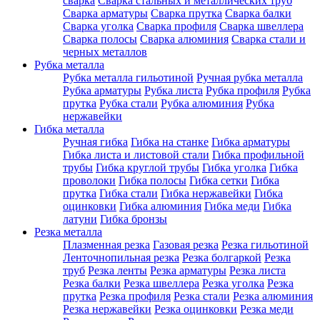
сварка
Сварка стальных и металлических труб
Сварка арматуры
Сварка прутка
Сварка балки
Сварка уголка
Сварка профиля
Сварка швеллера
Сварка полосы
Сварка алюминия
Сварка стали и
черных металлов
Рубка металла
Рубка металла гильотиной
Ручная рубка металла
Рубка арматуры
Рубка листа
Рубка профиля
Рубка
прутка
Рубка стали
Рубка алюминия
Рубка
нержавейки
Гибка металла
Ручная гибка
Гибка на станке
Гибка арматуры
Гибка листа и листовой стали
Гибка профильной
трубы
Гибка круглой трубы
Гибка уголка
Гибка
проволоки
Гибка полосы
Гибка сетки
Гибка
прутка
Гибка стали
Гибка нержавейки
Гибка
оцинковки
Гибка алюминия
Гибка меди
Гибка
латуни
Гибка бронзы
Резка металла
Плазменная резка
Газовая резка
Резка гильотиной
Ленточнопильная резка
Резка болгаркой
Резка
труб
Резка ленты
Резка арматуры
Резка листа
Резка балки
Резка швеллера
Резка уголка
Резка
прутка
Резка профиля
Резка стали
Резка алюминия
Резка нержавейки
Резка оцинковки
Резка меди