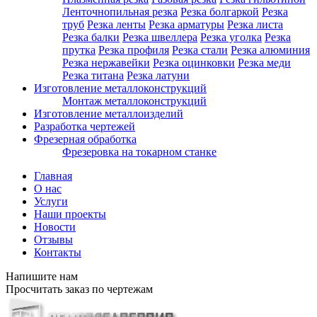
Ленточнопильная резка
Резка болгаркой
Резка
труб
Резка ленты
Резка арматуры
Резка листа
Резка балки
Резка швеллера
Резка уголка
Резка
прутка
Резка профиля
Резка стали
Резка алюминия
Резка нержавейки
Резка оцинковки
Резка меди
Резка титана
Резка латуни
Изготовление металлоконструкций
Монтаж металлоконструкций
Изготовление металлоизделий
Разработка чертежей
Фрезерная обработка
Фрезеровка на токарном станке
Главная
О нас
Услуги
Наши проекты
Новости
Отзывы
Контакты
Напишите нам
Просчитать заказ по чертежам